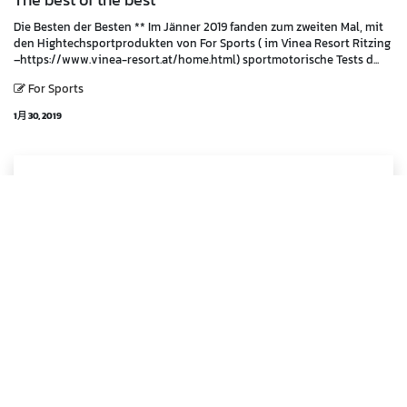
The best of the best
Die Besten der Besten ** Im Jänner 2019 fanden zum zweiten Mal, mit
den Hightechsportprodukten von For Sports ( im Vinea Resort Ritzing
–https://www.vinea-resort.at/home.html) sportmotorische Tests d...
For Sports
1月 30, 2019
Marc Payer
SÜDKOREA Kooperation
Im Rahmen einer Kooperation von For Sports und dem Projekt des
ehemaligen südkoreanischen Profikickers Dong-Hun Lee (u.a.
Trabzonspor, HSV) trainierten Trainer aus der Akademie Burgenland