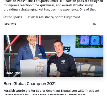
Reaction Pads** The For Sports GmbH [1] Reaction pads are designed
to improve reaction time, quickness, and overall athleticism by
providing a challenging, yet fun, training experience. One of the...
For Sports
water resistance, Sport, Euqipment
1月 31, 2023
Blog
Marc Payer
Born Global Champion 2021
Kürzlich wurde die For Sports GmbH aus Neutal von WKÖ-Präsident
Harald Mahrer als „Born Global Champion“ ausgezeichnet. …...
10月 4, 2021
News