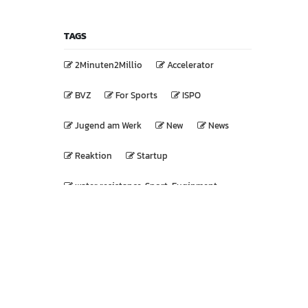
TAGS
2Minuten2Millio
Accelerator
BVZ
For Sports
ISPO
Jugend am Werk
New
News
Reaktion
Startup
water resistance, Sport, Euqipment
WIBUG