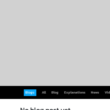
Blogs:
All
Blog
Explanations
News
Vi
No blog post yet.