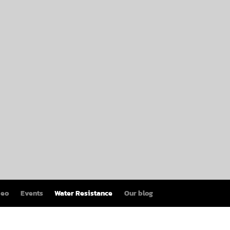
deo
Events
Water Resistance
Our blog