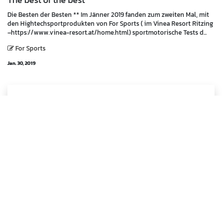
The best of the best
Die Besten der Besten ** Im Jänner 2019 fanden zum zweiten Mal, mit
den Hightechsportprodukten von For Sports ( im Vinea Resort Ritzing
–https://www.vinea-resort.at/home.html) sportmotorische Tests d...
For Sports
Jan. 30, 2019
Marc Payer
SÜDKOREA Kooperation
Im Rahmen einer Kooperation von For Sports und dem Projekt des
ehemaligen südkoreanischen Profikickers Dong-Hun Lee (u.a.
Trabzonspor, HSV) trainierten Trainer aus der Akademie Burgenland