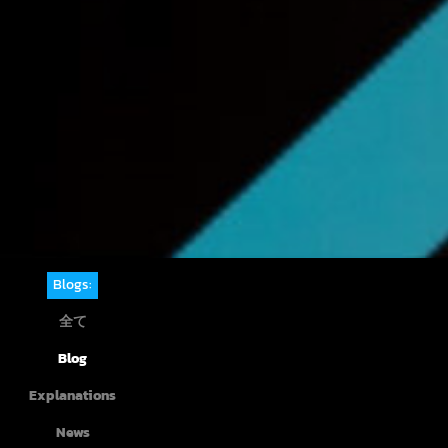
Blogs:
全て
Blog
Explanations
News