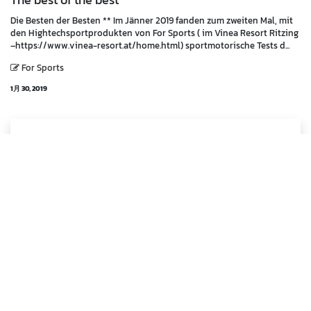
The best of the best
Die Besten der Besten ** Im Jänner 2019 fanden zum zweiten Mal, mit
den Hightechsportprodukten von For Sports ( im Vinea Resort Ritzing
–https://www.vinea-resort.at/home.html) sportmotorische Tests d...
For Sports
1月 30, 2019
Marc Payer
SÜDKOREA Kooperation
Im Rahmen einer Kooperation von For Sports und dem Projekt des
ehemaligen südkoreanischen Profikickers Dong-Hun Lee (u.a.
Trabzonspor, HSV) trainierten Trainer aus der Akademie Burgenland