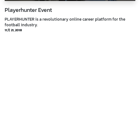
Playerhunter Event
PLAYERHUNTER is a revolutionary online career platform for the
football industry.
11月 21, 2018
Marc Payer
Erster Prototyp im Test mit Christian Fuchs
Fox Soccer Academy
10月 30, 2018