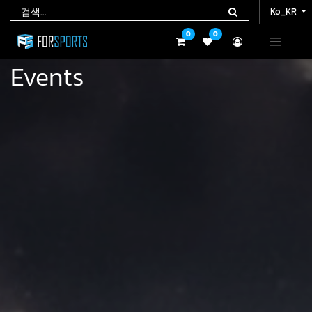
Ko_KR
Ko_KR
0
0
0
0
Events