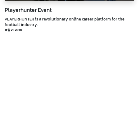
Playerhunter Event
PLAYERHUNTER is a revolutionary online career platform for the
football industry.
11월 21, 2018
Marc Payer
Erster Prototyp im Test mit Christian Fuchs
Fox Soccer Academy
10월 30, 2018