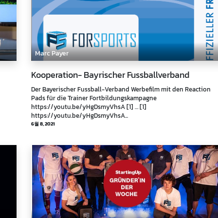
Marc Payer
Kooperation- Bayrischer Fussballverband
Der Bayerischer Fussball-Verband Werbefilm mit den Reaction
Pads für die Trainer Fortbildungskampagne
https://youtu.be/yHgDsmyVhsA [1] … [1]
https://youtu.be/yHgDsmyVhsA...
6월 8, 2021