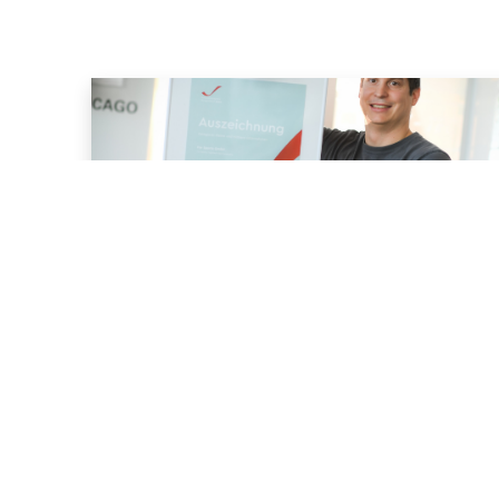
Marc Payer
Innovationspreis Burgenland
Burgenland innovativste Köpfe 2020
12월 11, 2020