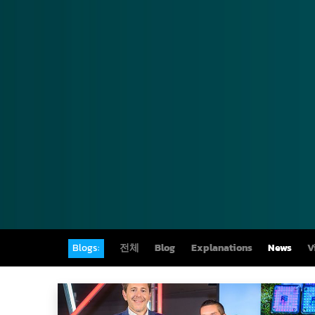
Blogs:
전체
Blog
Explanations
News
V