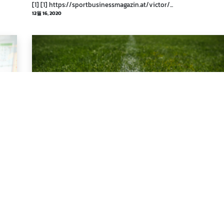
[1] [1] https://sportbusinessmagazin.at/victor/...
12월 16, 2020
Marc Payer
BVZ-Bericht
Auftritt 2Minuten2Millionen
5월 28, 2020