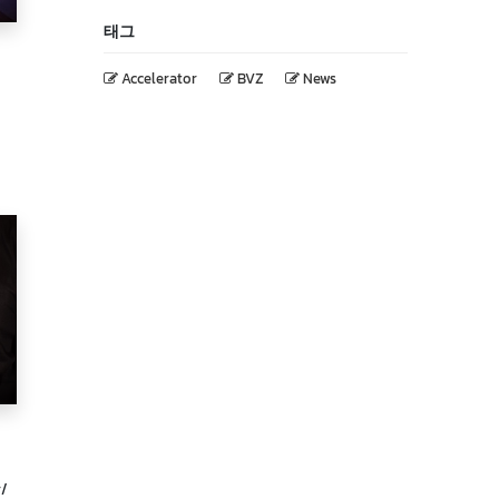
태그
Accelerator
BVZ
News
r/