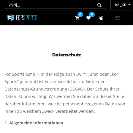
Ko_KR
Ko_KR
0
0
0
0
Datenschutz
For Sports GmbH (in der Folge auch „wir“, „uns“ oder „For
Sports“ genannt) ist Verantwortlicher im Sinne der
Datenschutz-Grundverordnung (DSGVO). Der Schutz Ihrer
Daten ist uns wichtig. Wir werden Sie daher an dieser Stelle
darüber informieren, welche personenbezogenen Daten von
Ihnen zu welchem Zweck verarbeitet werden.
Allgemeine Informationen