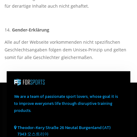
für derartige Inhalte auch nicht gehaftet.
Gender-Erklärung
Alle auf der Webseite vorkommenden nicht spezifischen
Geschlechtsangaben folgen dem Unisex-Prinzip und gelten
somit für alle Geschlechter gleichermaßen.
We are a team of passionate sport lovers, whose goal it is
to improve everyone's life through disruptive training
products.
Theodor-Kery Straße 26
Neutal
Burgenland (AT)
7343
오스트리아