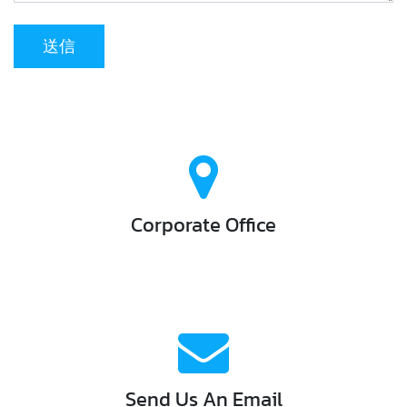
送信
For Sports GmbH
Theodor-Kery Straße 26, , Neutal, Burgenland, 7343, オース
トリア
Corporate Office
Google Maps
Request A Call
We're Standing By!
info@forsports.at
Email:
Send Us An Email