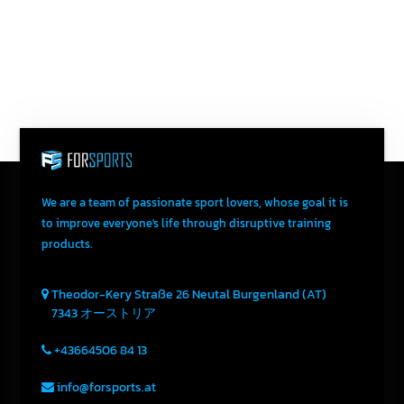
Send An Email
We are a team of passionate sport lovers, whose goal it is
to improve everyone's life through disruptive training
products.
Theodor-Kery Straße 26
Neutal
Burgenland (AT)
7343
オーストリア
+43664506 84 13
info@forsports.at