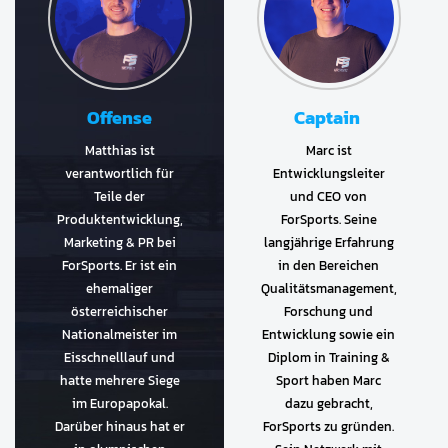
Offense
Captain
Matthias ist
Marc ist
verantwortlich für
Entwicklungsleiter
Teile der
und CEO von
Produktentwicklung,
ForSports. Seine
Marketing & PR bei
langjährige Erfahrung
ForSports. Er ist ein
in den Bereichen
ehemaliger
Qualitätsmanagement,
österreichischer
Forschung und
Nationalmeister im
Entwicklung sowie ein
Eisschnelllauf und
Diplom in Training &
hatte mehrere Siege
Sport haben Marc
im Europapokal.
dazu gebracht,
Darüber hinaus hat er
ForSports zu gründen.