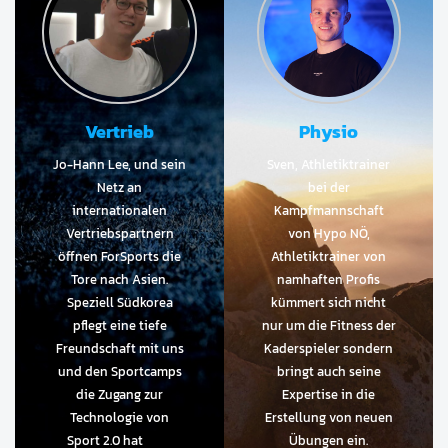
Vertrieb
Physio
Jo-Hann Lee, und sein
Sven, Athletiktrainer
Netz an
bei der
internationalen
Kampfmannschaft
Vertriebspartnern
von Hypo NÖ,
öffnen ForSports die
Athletiktrainer von
Tore nach Asien.
namhaften Profis
Speziell Südkorea
kümmert sich nicht
pflegt eine tiefe
nur um die Fitness der
Freundschaft mit uns
Kaderspieler sondern
und den Sportcamps
bringt auch seine
die Zugang zur
Expertise in die
Technologie von
Erstellung von neuen
Sport 2.0 hat
Übungen ein.