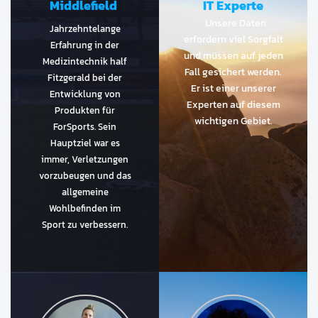
Middlefield
IT Experte
Unsere Daten
Jahrzehntelange
erfordern viel Sorgfalt
Erfahrung in der
und müssen auf jeden
Medizintechnik half
Fall gesichert werden.
Fitzgerald bei der
Er ist einer unserer
Entwicklung von
Experten auf diesem
Produkten für
wichtigen Gebiet.
ForSports. Sein
Hauptziel war es
immer, Verletzungen
vorzubeugen und das
allgemeine
Wohlbefinden im
Sport zu verbessern.