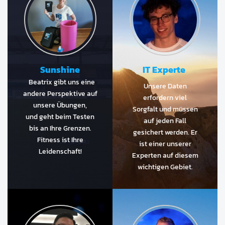
Sunshine
IT Experte
Beatrix gibt uns eine
Unsere Daten
andere Perspektive auf
erfordern viel
unsere Übungen,
Sorgfalt und müssen
und geht beim Testen
auf jeden Fall
bis an Ihre Grenzen.
gesichert werden. Er
Fitness ist Ihre
ist einer unserer
Leidenschaft!
Experten auf diesem
wichtigen Gebiet.