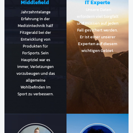
Middlefield
IT Experte
Unsere Daten
Jahrzehntelange
erfordern viel Sorgfalt
Erfahrung in der
und müssen auf jeden
Medizintechnik half
Fall gesichert werden.
Fitzgerald bei der
Er ist einer unserer
Entwicklung von
Experten auf diesem
Produkten für
wichtigen Gebiet.
ForSports. Sein
Hauptziel war es
immer, Verletzungen
vorzubeugen und das
allgemeine
Wohlbefinden im
Sport zu verbessern.