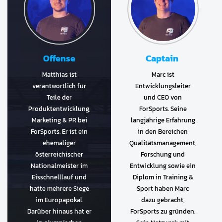
Offense
Captain
Matthias ist
Marc ist
verantwortlich für
Entwicklungsleiter
Teile der
und CEO von
Produktentwicklung,
ForSports. Seine
Marketing & PR bei
langjährige Erfahrung
ForSports. Er ist ein
in den Bereichen
ehemaliger
Qualitätsmanagement,
österreichischer
Forschung und
Nationalmeister im
Entwicklung sowie ein
Eisschnelllauf und
Diplom in Training &
hatte mehrere Siege
Sport haben Marc
im Europapokal.
dazu gebracht,
Darüber hinaus hat er
ForSports zu gründen.