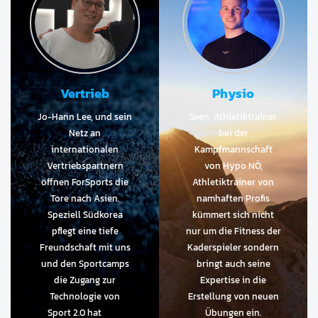
Vertrieb
Physio
Jo-Hann Lee, und sein
Sven, Athletiktrainer
Netz an
bei der
internationalen
Kampfmannschaft
Vertriebspartnern
von Hypo NÖ,
öffnen ForSports die
Athletiktrainer von
Tore nach Asien.
namhaften Profis
Speziell Südkorea
kümmert sich nicht
pflegt eine tiefe
nur um die Fitness der
Freundschaft mit uns
Kaderspieler sondern
und den Sportcamps
bringt auch seine
die Zugang zur
Expertise in die
Technologie von
Erstellung von neuen
Sport 2.0 hat
Übungen ein.