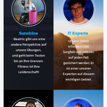
Sunshine
IT Experte
Beatrix gibt uns eine
Unsere Daten
andere Perspektive auf
erfordern viel
unsere Übungen,
Sorgfalt und müssen
und geht beim Testen
auf jeden Fall
bis an Ihre Grenzen.
gesichert werden. Er
Fitness ist Ihre
ist einer unserer
Leidenschaft!
Experten auf diesem
wichtigen Gebiet.