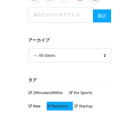
購読
アーカイブ
タグ
2Minuten2Millio
For Sports
New
Reaktion
Startup