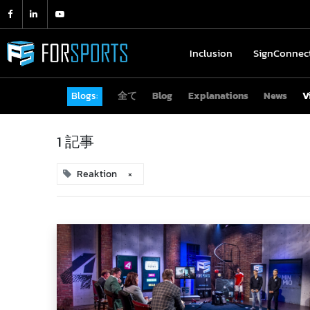
Inclusion
Inclusion
SignConnec
SignConne
Blogs:
全て
Blog
Explanations
News
V
1 記事
Reaktion
×