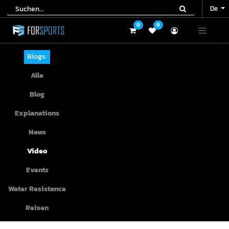
De
De
0
0
0
0
Blogs:
Alle
Blog
Explanations
News
Video
Events
Water Resistance
Reisen