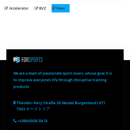
Accelerator
BVZ
News
We are a team of passionate sport lovers, whose goal it is
to improve everyone's life through disruptive training
products.
Theodor-Kery Straße 26
Neutal
Burgenland (AT)
7343
オーストリア
+43664506 84 13