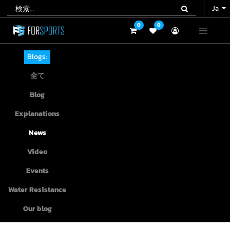
Ja
Ja
0
0
0
0
Blogs:
全て
Blog
Explanations
News
Video
Events
Water Resistance
Our blog