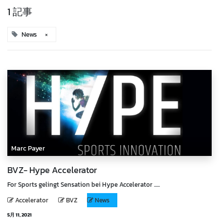
1 記事
News
×
Marc Payer
BVZ- Hype Accelerator
For Sports gelingt Sensation bei Hype Accelerator ......
Accelerator
BVZ
News
5月 11, 2021