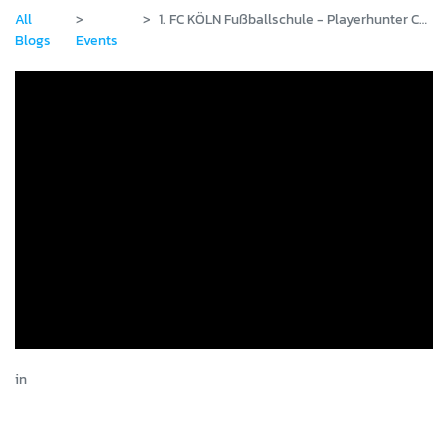
All
1. FC KÖLN Fußballschule - Playerhunter Camp
Blogs
Events
in
Events