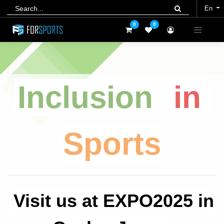
En
En
0
0
0
0
Inclusion
in
Sports
Visit us at EXPO2025 in