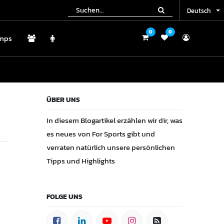
Deutsch
Deutsch
0
0
0
0
mps
amps
ÜBER UNS
In diesem Blogartikel erzählen wir dir, was
es neues von For Sports gibt und
verraten natürlich unsere persönlichen
Tipps und Highlights
FOLGE UNS