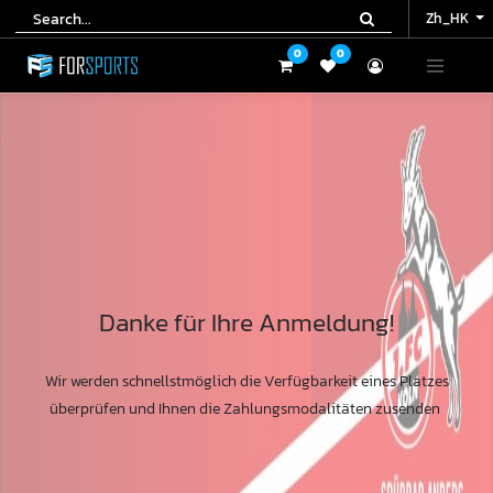
Zh_HK
Zh_HK
0
0
0
0
Danke für Ihre Anmeldung!
Wir werden schnellstmöglich die Verfügbarkeit eines Platzes
überprüfen und Ihnen die Zahlungsmodalitäten zusenden