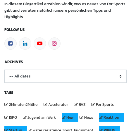
In diesem Blogartikel erzählen wir dir, was es neues von For Sports
gibt und verraten natürlich unsere persönlichen Tipps und
Highlights
FOLLOW US
ARCHIVES
TAGS
2Minuten2Millio
Accelerator
BVZ
For Sports
ISPO
Jugend am Werk
New
News
Reaktion
Startup
water resistance, Sport, Euqipment
WIBUG