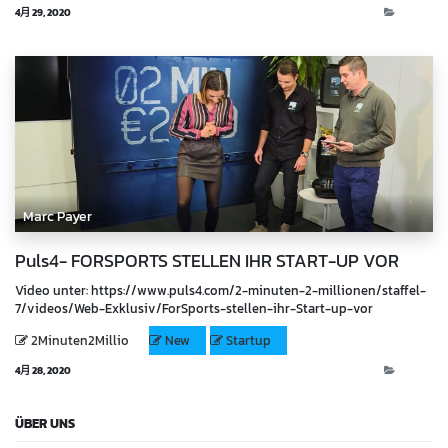
4月 29, 2020
Video
Marc Payer
Puls4- FORSPORTS STELLEN IHR START-UP VOR
Video unter: https://www.puls4.com/2-minuten-2-millionen/staffel-
7/videos/Web-Exklusiv/ForSports-stellen-ihr-Start-up-vor
2Minuten2Millio
New
Startup
4月 28, 2020
Video
ÜBER UNS