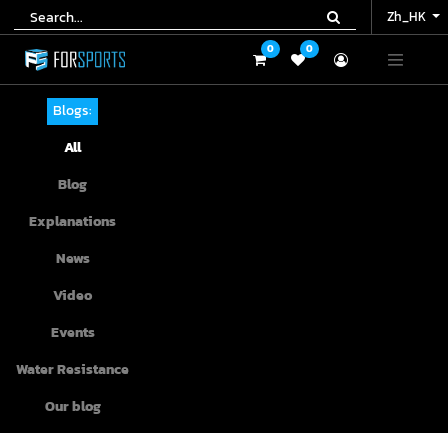
Zh_HK
Zh_HK
0
0
0
0
Blogs:
All
Blog
Explanations
News
Video
Events
Water Resistance
Our blog