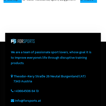
We are a team of passionate sport lovers, whose goal it is
to improve everyone's life through disruptive training
products.
Theodor-Kery Straße 26
Neutal
Burgenland (AT)
7343
Austria
+43664506 84 13
info@forsports.at