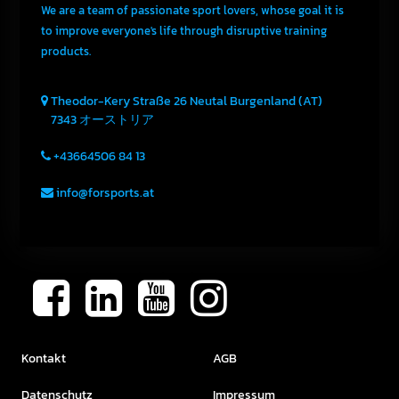
We are a team of passionate sport lovers, whose goal it is
to improve everyone's life through disruptive training
products.
Theodor-Kery Straße 26
Neutal
Burgenland (AT)
7343
オーストリア
+43664506 84 13
info@forsports.at
Kontakt
AGB
Datenschutz
Impressum