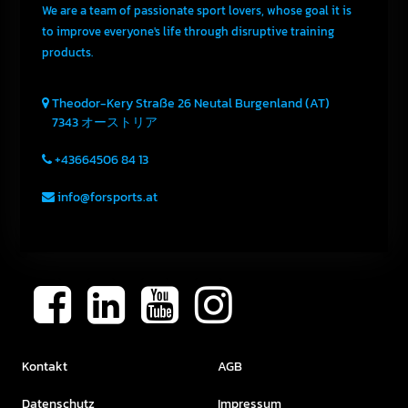
We are a team of passionate sport lovers, whose goal it is
to improve everyone's life through disruptive training
products.
Theodor-Kery Straße 26
Neutal
Burgenland (AT)
7343
オーストリア
+43664506 84 13
info@forsports.at
Kontakt
AGB
Datenschutz
Impressum