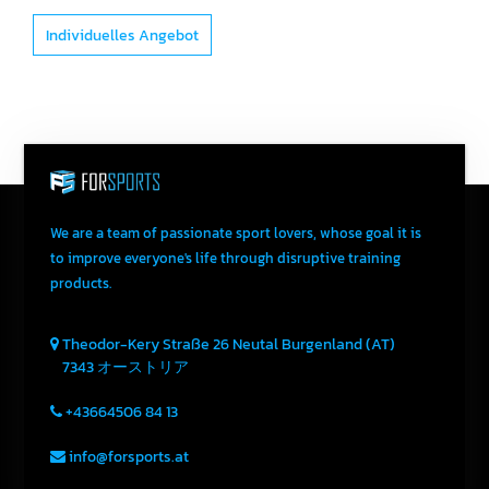
Individuelles Angebot
We are a team of passionate sport lovers, whose goal it is
to improve everyone's life through disruptive training
products.
Theodor-Kery Straße 26
Neutal
Burgenland (AT)
7343
オーストリア
+43664506 84 13
info@forsports.at