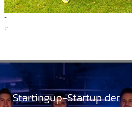
…
に
News
Startingup-Startup der
Woche
StartingUp - Das Gründermagazin für Startups