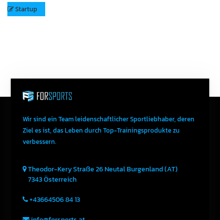
Startup
Wir sind ein Team leidenschaftlicher Sportliebhaber, deren
Ziel es ist, das Leben durch Top-Trainingsprodukte zu
verbessern.
Theodor-Kery Straße 26
Neutal
Burgenland (AT)
7343
Österreich
+43664506 84 13
info@forsports.at