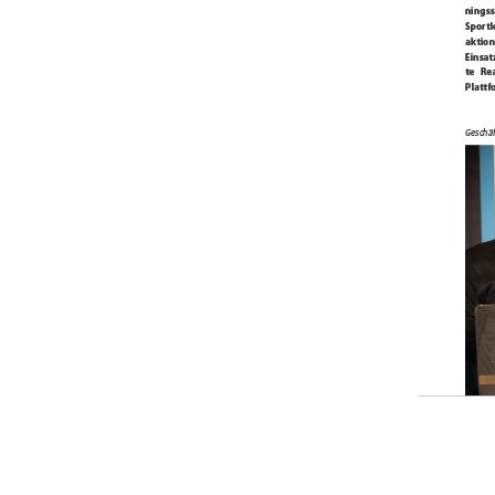
in
News