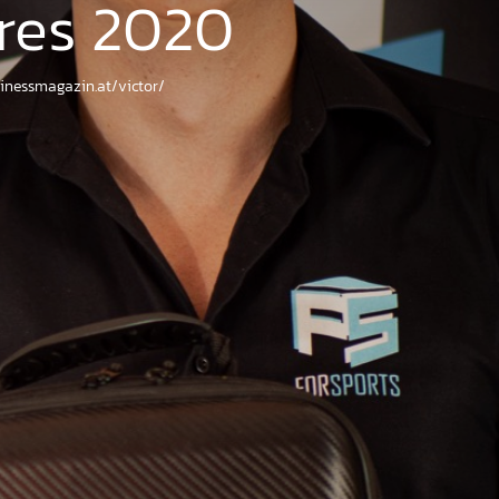
res 2020
inessmagazin.at/victor/