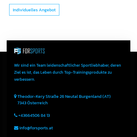
Individuelles Angebot
Wir sind ein Team leidenschaftlicher Sportliebhaber, deren
Ziel es ist, das Leben durch Top-Trainingsprodukte zu
verbessern.
Theodor-Kery Straße 26
Neutal
Burgenland (AT)
7343
Österreich
+43664506 84 13
info@forsports.at